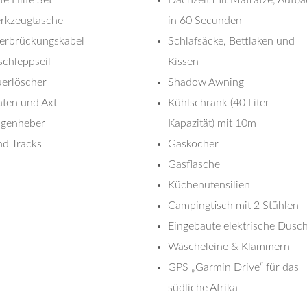
rkzeugtasche
in 60 Secunden
erbrückungskabel
Schlafsäcke, Bettlaken und
chleppseil
Kissen
erlöscher
Shadow Awning
ten und Axt
Kühlschrank (40 Liter
genheber
Kapazität) mit 10m
nd Tracks
Gaskocher
Gasflasche
Küchenutensilien
Campingtisch mit 2 Stühlen
Eingebaute elektrische Dusc
Wäscheleine & Klammern
GPS „Garmin Drive“ für das
südliche Afrika