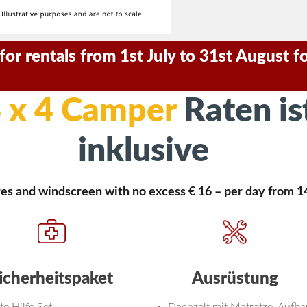
or rentals from 1st July to 31st August for
 x 4 Camper
Raten is
inklusive
ires and windscreen with no excess € 16 – per day from 1
icherheitspaket
Ausrüstung
te Hilfe Set
Dachzelt mit Matratze, Aufba