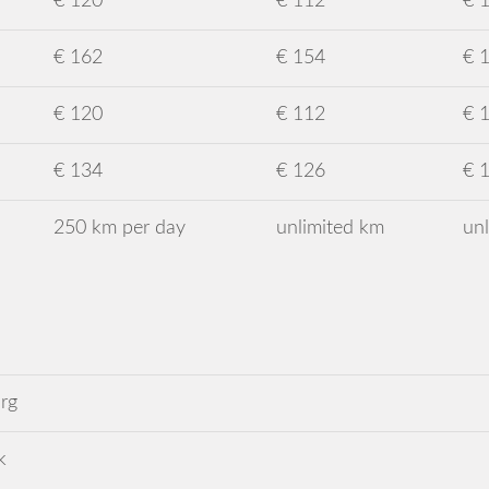
€ 120
€ 112
€ 
€ 162
€ 154
€ 
€ 120
€ 112
€ 
€ 134
€ 126
€ 
250 km per day
unlimited km
un
rg
k