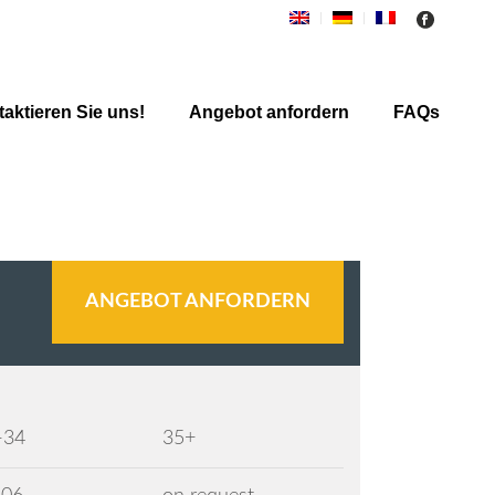
aktieren Sie uns!
Angebot anfordern
FAQs
ANGEBOT ANFORDERN
-34
35+